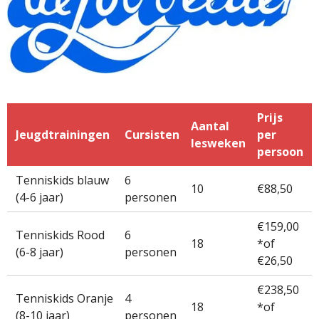
Prijs
Aantal
Jeugdtrainingen
Cursisten
per
lesweken
persoon
Tenniskids blauw
6
10
€88,50
(4-6 jaar)
personen
€159,00
Tenniskids Rood
6
18
*of
(6-8 jaar)
personen
€26,50
€238,50
Tenniskids Oranje
4
18
*of
(8-10 jaar)
personen