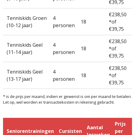
€39,75
€238,50
Tenniskids Groen
4
18
*of
(10-12 jaar)
personen
€39,75
€238,50
Tenniskids Geel
4
18
*of
(11-14 jaar)
personen
€39,75
€238,50
Tenniskids Geel
4
18
*of
(13-17 jaar)
personen
€39,75
* is de prijs per maand, indien er gewenst is om per maand te betalen.
Let op, wel worden er transactiekosten in rekening gebracht.
Prijs
Aantal
Seniorentrainingen
Cursisten
per
lesweken