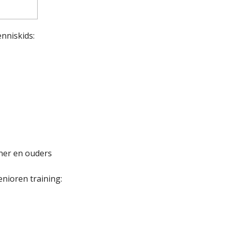
nniskids:
iner en ouders
nioren training: