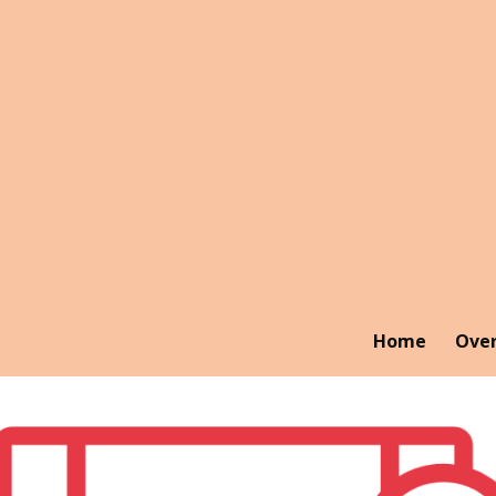
Ga
direct
naar
de
hoofdinhoud
Home
Ove